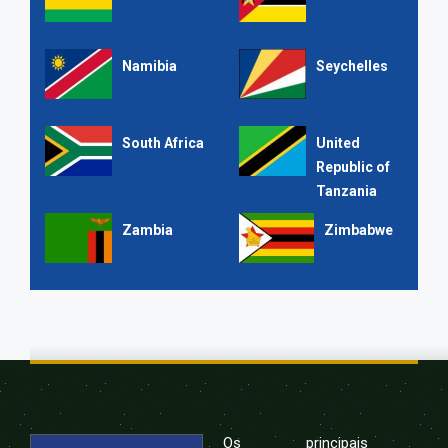
Namibia
Seychelles
South Africa
United
Republic of
Tanzania
Zambia
Zimbabwe
Os principais