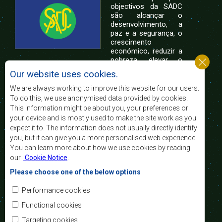
objectivos da SADC
são alcançar o
desenvolvimento, a
paz e a segurança, o
crescimento
económico, reduzir a
pobreza, elevar o
nível e a qualidade de vida das populações da
Our website uses cookies.
África Austral, e apoiar as camadas sociais
desfavorecidas mediante a integração regional,
We are always working to improve this website for our users.
assente nos princípios democráticos e no
To do this, we use anonymised data provided by cookies.
desenvolvimento equitativo e sustentável.
This information might be about you, your preferences or
your device and is mostly used to make the site work as you
expect it to. The information does not usually directly identify
Contact Us
you, but it can give you a more personalised web experience.
You can learn more about how we use cookies by reading
SADC House
our
Cookie Notice
.
Plot No. 54385
Central Business District
Please choose one of the below options
Private Bag 0095
Gaborone, Botswana
Email:
Performance cookies
registry@sadc.int
Tel:
+267 395 1863
Functional cookies
Fax:
+267 397 2848
/ +267 318 1070
Targeting cookies