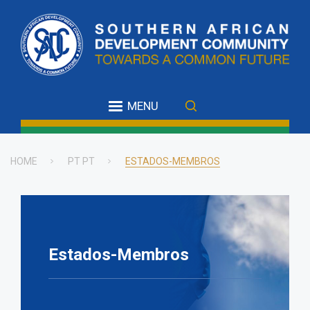
Skip
to
main
content
MENU
HOME
PT PT
ESTADOS-MEMBROS
Breadcrumb
Estados-Membros