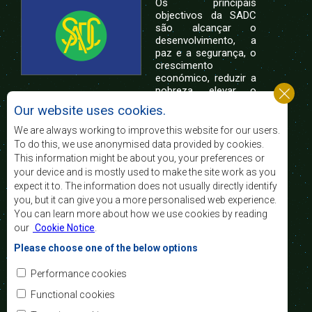
Os principais
objectivos da SADC
são alcançar o
desenvolvimento, a
paz e a segurança, o
crescimento
económico, reduzir a
pobreza, elevar o
nível e a qualidade de vida das populações da
Our website uses cookies.
África Austral, e apoiar as camadas sociais
desfavorecidas mediante a integração regional,
We are always working to improve this website for our users.
assente nos princípios democráticos e no
To do this, we use anonymised data provided by cookies.
desenvolvimento equitativo e sustentável.
This information might be about you, your preferences or
your device and is mostly used to make the site work as you
expect it to. The information does not usually directly identify
Contact Us
you, but it can give you a more personalised web experience.
You can learn more about how we use cookies by reading
SADC House
our
Cookie Notice
.
Plot No. 54385
Central Business District
Please choose one of the below options
Private Bag 0095
Gaborone, Botswana
Email:
Performance cookies
registry@sadc.int
Tel:
+267 395 1863
Functional cookies
Fax:
+267 397 2848
/ +267 318 1070