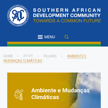
Skip
to
main
content
MENU
HOME
PT PT
PILLARS
AMBIENTE E
MUDANÇAS CLIMÁTICAS
Breadcrumb
Ambiente e Mudanças
Climáticas