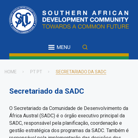
Skip
to
main
content
MENU
HOME
PT PT
SECRETARIADO DA SADC
Breadcrumb
Secretariado da SADC
O Secretariado da Comunidade de Desenvolvimento da
África Austral (SADC) é o órgão executivo principal da
SADC, responsável pela planificação, coordenação e
gestão estratégica dos programas da SADC. Também é
responsável pela implementação das decisões dos