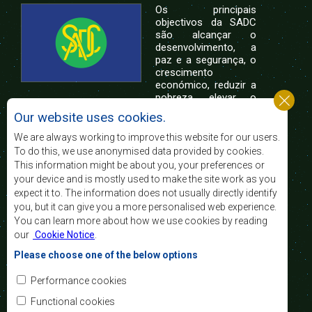
Os principais
objectivos da SADC
são alcançar o
desenvolvimento, a
paz e a segurança, o
crescimento
económico, reduzir a
pobreza, elevar o
nível e a qualidade de vida das populações da
Our website uses cookies.
África Austral, e apoiar as camadas sociais
desfavorecidas mediante a integração regional,
We are always working to improve this website for our users.
assente nos princípios democráticos e no
To do this, we use anonymised data provided by cookies.
desenvolvimento equitativo e sustentável.
This information might be about you, your preferences or
your device and is mostly used to make the site work as you
expect it to. The information does not usually directly identify
Contact Us
you, but it can give you a more personalised web experience.
You can learn more about how we use cookies by reading
SADC House
our
Cookie Notice
.
Plot No. 54385
Central Business District
Please choose one of the below options
Private Bag 0095
Gaborone, Botswana
Email:
Performance cookies
registry@sadc.int
Tel:
+267 395 1863
Functional cookies
Fax:
+267 397 2848