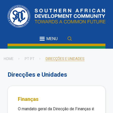
Skip
to
main
content
MENU
HOME
PT PT
DIRECÇÕES E UNIDADES
Breadcrumb
Direcções e Unidades
Finanças
O mandato geral da Direcção de Finanças é