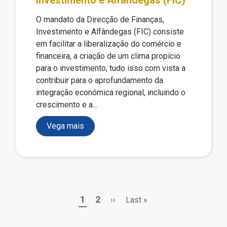
Investimento e Alfândegas (FIC)
O mandato da Direcção de Finanças,
Investimento e Alfândegas (FIC) consiste
em facilitar a liberalização do comércio e
financeira, a criação de um clima propício
para o investimento, tudo isso com vista a
contribuir para o aprofundamento da
integração económica regional, incluindo o
crescimento e a...
Vega mais
Page
Page
Next
Last
1
2
››
Last »
Pagination
page
page