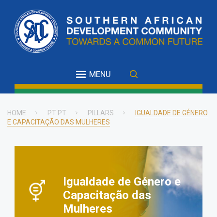
Skip
to
main
content
MENU
HOME
PT PT
PILLARS
IGUALDADE DE GÉNERO
E CAPACITAÇÃO DAS MULHERES
Breadcrumb
Igualdade de Género e
Capacitação das
Mulheres