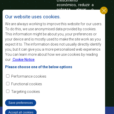
crescimento
económico, reduzir a
pobreza, elevar o
nível e a qualidade de vida das populações da
Our website uses cookies.
África Austral, e apoiar as camadas sociais
desfavorecidas mediante a integração regional,
We are always working to improve this website for our users.
assente nos princípios democráticos e no
To do this, we use anonymised data provided by cookies.
desenvolvimento equitativo e sustentável.
This information might be about you, your preferences or
your device and is mostly used to make the site work as you
expect it to. The information does not usually directly identify
Contact Us
you, but it can give you a more personalised web experience.
You can learn more about how we use cookies by reading
SADC House
our
Cookie Notice
.
Plot No. 54385
Central Business District
Please choose one of the below options
Private Bag 0095
Gaborone, Botswana
Email:
Performance cookies
registry@sadc.int
Tel:
+267 395 1863
Functional cookies
Fax:
+267 397 2848
/ +267 318 1070
Targeting cookies
Save preferences
©2022 SADC. All Rights Reserved.
Accept all cookies
Withdraw consent