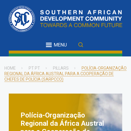
Skip
to
main
content
MENU
HOME
PT PT
PILLARS
POLÍCIA-ORGANIZAÇÃO
REGIONAL DA ÁFRICA AUSTRAL PARA A COOPERAÇÃO DE
Breadcrumb
CHEFES DE POLÍCIA (SARPCCO)
Polícia-Organização
Regional da África Austral