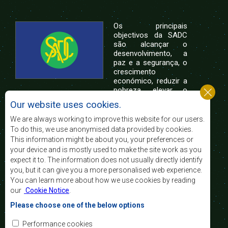
Os principais
objectivos da SADC
são alcançar o
desenvolvimento, a
paz e a segurança, o
crescimento
económico, reduzir a
pobreza, elevar o
nível e a qualidade de vida das populações da
Our website uses cookies.
África Austral, e apoiar as camadas sociais
desfavorecidas mediante a integração regional,
We are always working to improve this website for our users.
assente nos princípios democráticos e no
To do this, we use anonymised data provided by cookies.
desenvolvimento equitativo e sustentável.
This information might be about you, your preferences or
your device and is mostly used to make the site work as you
expect it to. The information does not usually directly identify
Contact Us
you, but it can give you a more personalised web experience.
You can learn more about how we use cookies by reading
SADC House
our
Cookie Notice
.
Plot No. 54385
Central Business District
Please choose one of the below options
Private Bag 0095
Gaborone, Botswana
Email:
Performance cookies
registry@sadc.int