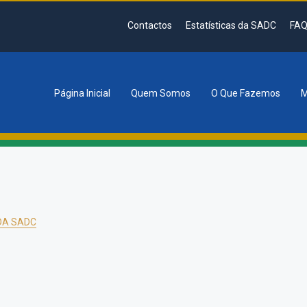
Contactos
Estatísticas da SADC
FAQ
Página Inicial
Quem Somos
O Que Fazemos
M
tion
DA SADC