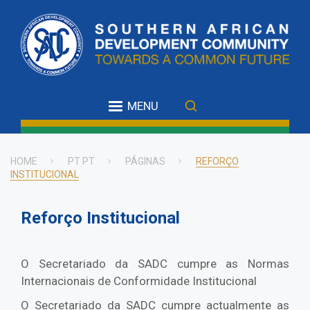
Skip
to
main
content
MENU
HOME
PT PT
PÁGINAS
REFORÇO
INSTITUCIONAL
Breadcrumb
Reforço Institucional
O Secretariado da SADC cumpre as Normas
Internacionais de Conformidade Institucional
O Secretariado da SADC cumpre actualmente as