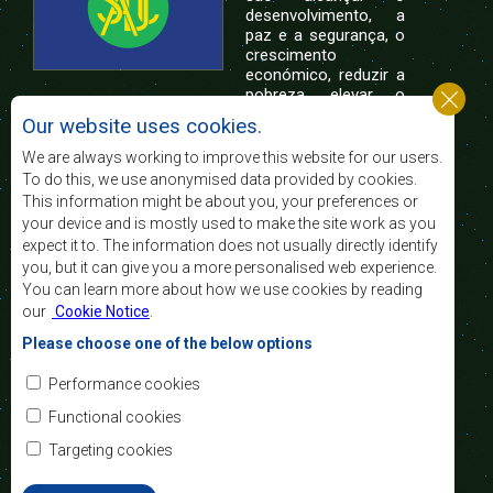
desenvolvimento, a
paz e a segurança, o
crescimento
económico, reduzir a
pobreza, elevar o
nível e a qualidade de vida das populações da
Our website uses cookies.
África Austral, e apoiar as camadas sociais
desfavorecidas mediante a integração regional,
We are always working to improve this website for our users.
assente nos princípios democráticos e no
To do this, we use anonymised data provided by cookies.
desenvolvimento equitativo e sustentável.
This information might be about you, your preferences or
your device and is mostly used to make the site work as you
expect it to. The information does not usually directly identify
Contact Us
you, but it can give you a more personalised web experience.
You can learn more about how we use cookies by reading
SADC House
our
Cookie Notice
.
Plot No. 54385
Central Business District
Please choose one of the below options
Private Bag 0095
Gaborone, Botswana
Email:
Performance cookies
registry@sadc.int
Tel:
+267 395 1863
Functional cookies
Fax:
+267 397 2848
/ +267 318 1070
Targeting cookies