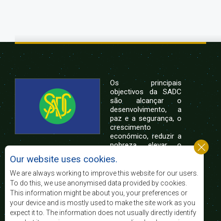
Os principais
objectivos da SADC
são alcançar o
desenvolvimento, a
paz e a segurança, o
crescimento
económico, reduzir a
pobreza, elevar o
nível e a qualidade de vida das populações da
Our website uses cookies.
África Austral, e apoiar as camadas sociais
desfavorecidas mediante a integração regional,
We are always working to improve this website for our users.
assente nos princípios democráticos e no
To do this, we use anonymised data provided by cookies.
desenvolvimento equitativo e sustentável.
This information might be about you, your preferences or
your device and is mostly used to make the site work as you
expect it to. The information does not usually directly identify
Contact Us