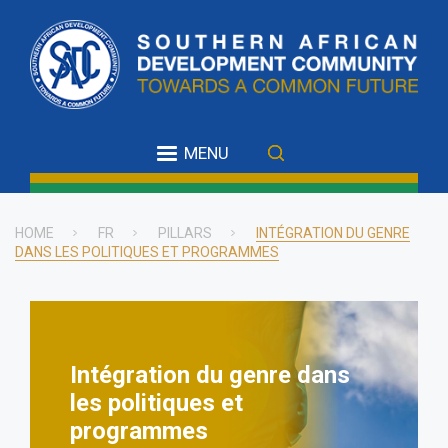
Skip
to
main
content
MENU
HOME
FR
PILLARS
INTÉGRATION DU GENRE
DANS LES POLITIQUES ET PROGRAMMES
Breadcrumb
Intégration du genre dans
les politiques et
programmes