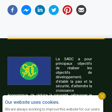
La SADC a pour
principaux objectifs
de réaliser les
objectifs de
développement,
d’établir la paix et la
sécurité, d’atteindre la
croissance
économique, de réduire la pauvreté, rehausser le
niveau et la qualité de vie du peuple de l’Afrique
Our website uses cookies.
australe et d’appuyer les défavorisés sociaux par le
biais de l’intégration régionale, de principes
We are always working to improve this website for our users.