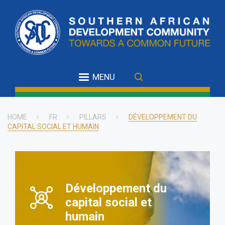
Skip
to
main
content
MENU
HOME
FR
PILLARS
DÉVELOPPEMENT DU
CAPITAL SOCIAL ET HUMAIN
Breadcrumb
Développement du
capital social et
humain