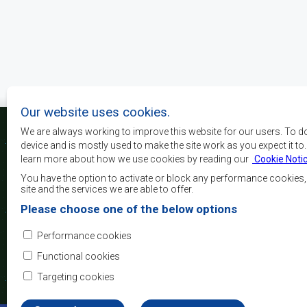
Pagination
Our website uses cookies.
We are always working to improve this website for our users. To d
device and is mostly used to make the site work as you expect it to
learn more about how we use cookies by reading our
Cookie Noti
La SADC a pour principau
les objectifs de développe
You have the option to activate or block any performance cookies
la sécurité, d’atteindre 
site and the services we are able to offer.
de réduire la pauvreté, r
Please choose one of the below options
qualité de vie du peuple 
d’appuyer les défavorisés
Performance cookies
l’intégration régio
démocratiques consolidés et d’un développement équita
Functional cookies
Targeting cookies