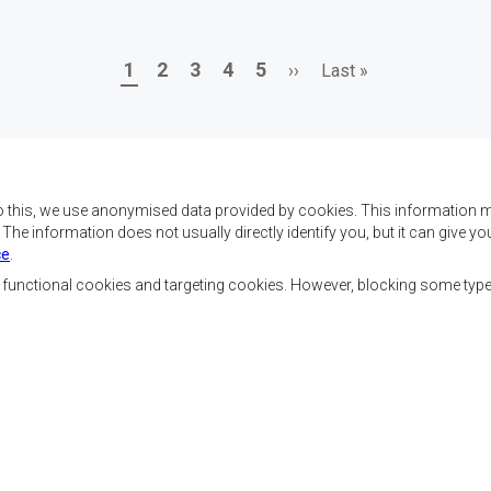
Page
Page
Page
Page
Page
Next
Last
1
2
3
4
5
››
Last »
page
page
o this, we use anonymised data provided by cookies. This information m
. The information does not usually directly identify you, but it can give
ce
.
x objectifs de réaliser
Nous contacter
ment, d’établir la paix et
, functional cookies and targeting cookies. However, blocking some typ
la croissance économique,
SADC House
ehausser le niveau et la
Plot No. 54385
de l’Afrique australe et
Central Business District
 sociaux par le biais de
Private Bag 0095
Gaborone, Botswana
nale, de principes
ble et durable.