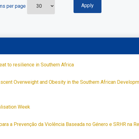
ms per page
eat to resilience in Southern Africa
lescent Overweight and Obesity in the Southern African Develo
alisation Week
 para a Prevenção da Violência Baseada no Género e SRHR na R