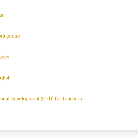
ren
ortuguese
ench
glish
onal Development (CPD) for Teachers