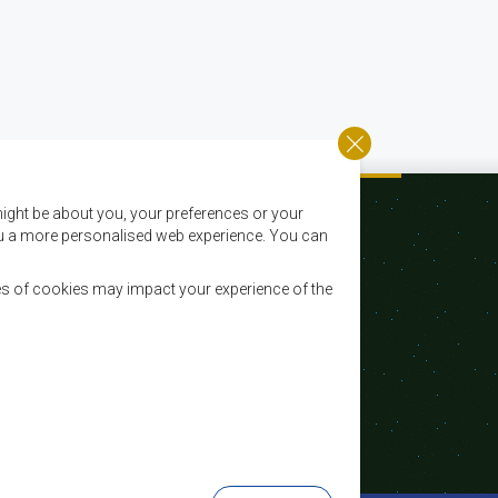
ight be about you, your preferences or your
 you a more personalised web experience. You can
es of cookies may impact your experience of the
Courriel:
registry@sadc.int
Tel:
+267 395 1863
Fax:
+267 397 2848 / +267 318 1070