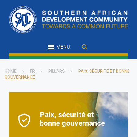
Skip
to
main
content
MENU
HOME
FR
PILLARS
PAIX, SÉCURITÉ ET BONNE
GOUVERNANCE
Breadcrumb
Paix, sécurité et
bonne gouvernance