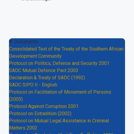
Documents
Consolidated Text of the Treaty of the Southern African
Development Community
Protocol on Politics, Defence and Security 2001
SADC Mutual Defence Pact 2003
Declaration & Treaty of SADC (1992)
SADC SIPO II - English
Protocol on Facilitation of Movement of Persons
(2005)
Protocol Against Corruption 2001
Protocol on Extradition (2002)
Protocol on Mutual Legal Assistance in Criminal
Matters 2002