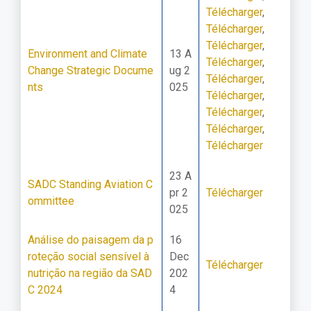
Télécharger
,
Télécharger
,
Télécharger
,
Environment and Climate
13 A
Télécharger
,
Change Strategic Docume
ug 2
Télécharger
,
nts
025
Télécharger
,
Télécharger
,
Télécharger
,
Télécharger
23 A
SADC Standing Aviation C
pr 2
Télécharger
ommittee
025
Análise do paisagem da p
16
roteção social sensível à
Dec
Télécharger
nutrição na região da SAD
202
C 2024
4