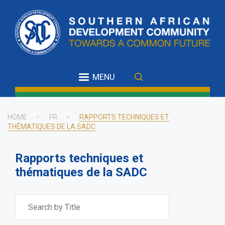
Skip
to
main
content
MENU
HOME
FR
RAPPORTS TECHNIQUES ET
THÉMATIQUES DE LA SADC
Breadcrumb
Rapports techniques et
thématiques de la SADC