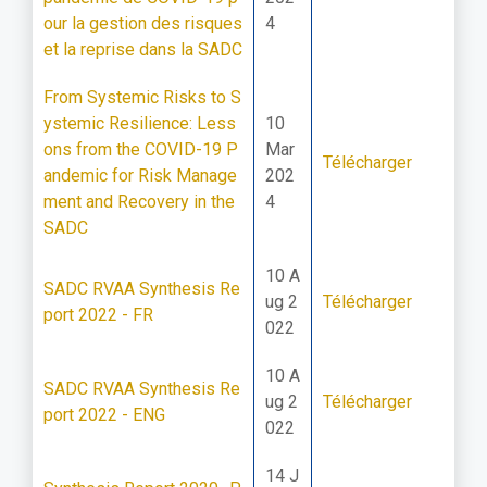
our la gestion des risques
4
et la reprise dans la SADC
From Systemic Risks to S
ystemic Resilience: Less
10
ons from the COVID-19 P
Mar
Télécharger
andemic for Risk Manage
202
ment and Recovery in the
4
SADC
10 A
SADC RVAA Synthesis Re
ug 2
Télécharger
port 2022 - FR
022
10 A
SADC RVAA Synthesis Re
ug 2
Télécharger
port 2022 - ENG
022
14 J