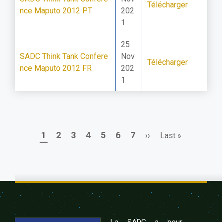
Télécharger
nce Maputo 2012 PT
202
1
25
SADC Think Tank Confere
Nov
Télécharger
nce Maputo 2012 FR
202
1
Page
Page
Page
Page
Page
Page
Page
Next
Last
1
2
3
4
5
6
7
››
Last »
Pagination
page
page