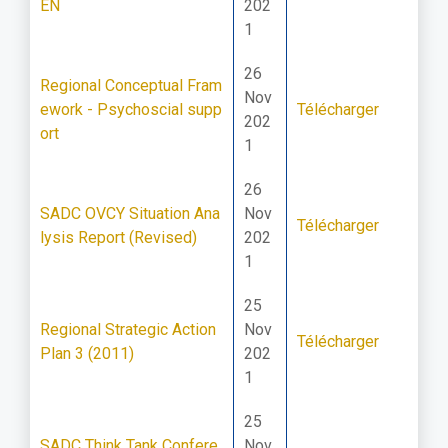
EN
202
1
26
Regional Conceptual Fram
Nov
ework - Psychoscial supp
Télécharger
202
ort
1
26
SADC OVCY Situation Ana
Nov
Télécharger
lysis Report (Revised)
202
1
25
Regional Strategic Action
Nov
Télécharger
Plan 3 (2011)
202
1
25
SADC Think Tank Confere
Nov