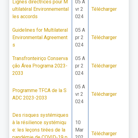
Lignes directrices pour M
05 A
ultilatéral Environnemental
vr 2
Télécharger
les accords
024
Guidelines for Multilateral
05 A
Environmental Agreement
pr 2
Télécharger
s
024
Transfronteiriço Conserva
05 A
ção Área Programa 2023-
pr 2
Télécharger
2033
024
05 A
Programme TFCA de la S
vr 2
Télécharger
ADC 2023-2033
024
Des risques systémiques
à la résilience systémiqu
10
e: les leçons tirées de la
Mar
Télécharger
pandémie de COVID-19 p
202