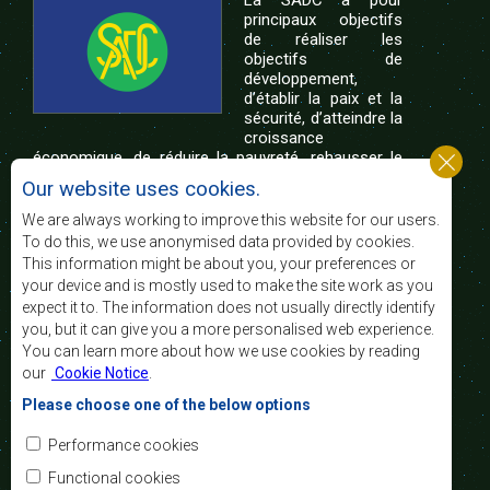
La SADC a pour
principaux objectifs
de réaliser les
objectifs de
développement,
d’établir la paix et la
sécurité, d’atteindre la
croissance
économique, de réduire la pauvreté, rehausser le
niveau et la qualité de vie du peuple de l’Afrique
Our website uses cookies.
australe et d’appuyer les défavorisés sociaux par le
biais de l’intégration régionale, de principes
We are always working to improve this website for our users.
démocratiques consolidés et d’un développement
To do this, we use anonymised data provided by cookies.
équitable et durable.
This information might be about you, your preferences or
your device and is mostly used to make the site work as you
expect it to. The information does not usually directly identify
Nous contacter
you, but it can give you a more personalised web experience.
You can learn more about how we use cookies by reading
SADC House
our
Cookie Notice
.
Plot No. 54385
Central Business District
Please choose one of the below options
Private Bag 0095
Gaborone, Botswana
Courriel:
Performance cookies
registry@sadc.int
Tel:
+267 395 1863
Functional cookies
Fax:
+267 397 2848