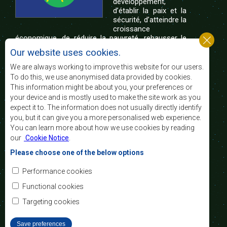
développement,
d’établir la paix et la
sécurité, d’atteindre la
croissance
économique, de réduire la pauvreté, rehausser le
niveau et la qualité de vie du peuple de l’Afrique
Our website uses cookies.
australe et d’appuyer les défavorisés sociaux par le
biais de l’intégration régionale, de principes
We are always working to improve this website for our users.
démocratiques consolidés et d’un développement
To do this, we use anonymised data provided by cookies.
équitable et durable.
This information might be about you, your preferences or
your device and is mostly used to make the site work as you
expect it to. The information does not usually directly identify
Nous contacter
you, but it can give you a more personalised web experience.
You can learn more about how we use cookies by reading
SADC House
our
Cookie Notice
.
Plot No. 54385
Central Business District
Please choose one of the below options
Private Bag 0095
Gaborone, Botswana
Courriel:
Performance cookies
registry@sadc.int
Tel:
+267 395 1863
Functional cookies
Fax:
+267 397 2848
/ +267 318 1070
Targeting cookies
Save preferences