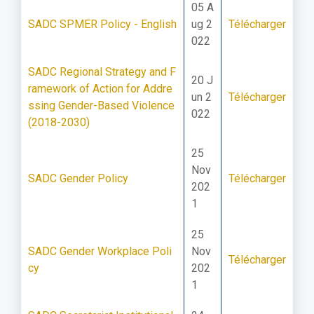
05 A
SADC SPMER Policy - English
ug 2
Télécharger
022
SADC Regional Strategy and F
20 J
ramework of Action for Addre
un 2
Télécharger
ssing Gender-Based Violence
022
(2018-2030)
25
Nov
SADC Gender Policy
Télécharger
202
1
25
SADC Gender Workplace Poli
Nov
Télécharger
cy
202
1