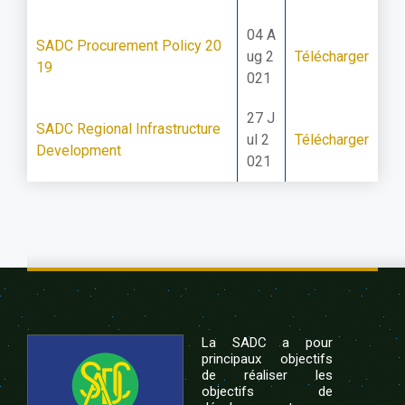
04 A
SADC Procurement Policy 20
ug 2
Télécharger
19
021
27 J
SADC Regional Infrastructure
ul 2
Télécharger
Development
021
La SADC a pour
principaux objectifs
de réaliser les
objectifs de