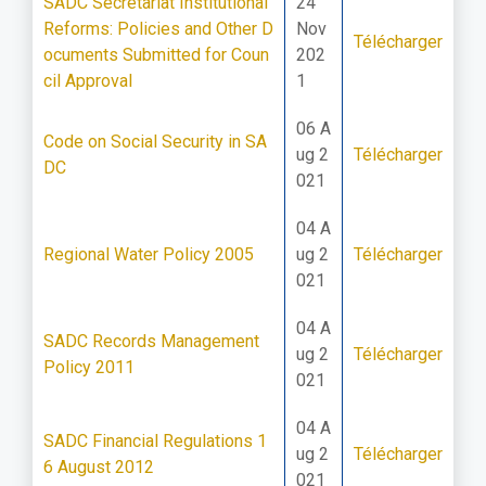
SADC Secretariat Institutional
24
Reforms: Policies and Other D
Nov
Télécharger
ocuments Submitted for Coun
202
cil Approval
1
06 A
Code on Social Security in SA
ug 2
Télécharger
DC
021
04 A
Regional Water Policy 2005
ug 2
Télécharger
021
04 A
SADC Records Management
ug 2
Télécharger
Policy 2011
021
04 A
SADC Financial Regulations 1
ug 2
Télécharger
6 August 2012
021