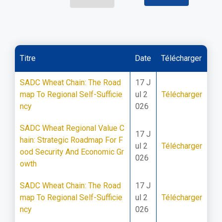
Titre
Date
Télécharger
SADC Wheat Chain: The Road
17 J
map To Regional Self-Sufficie
ul 2
Télécharger
ncy
026
SADC Wheat Regional Value C
17 J
hain: Strategic Roadmap For F
ul 2
Télécharger
ood Security And Economic Gr
026
owth
SADC Wheat Chain: The Road
17 J
map To Regional Self-Sufficie
ul 2
Télécharger
ncy
026