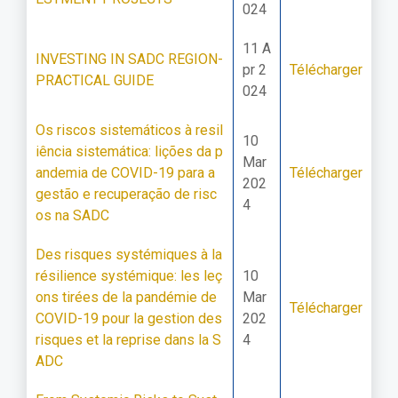
024
11 A
INVESTING IN SADC REGION-
pr 2
Télécharger
PRACTICAL GUIDE
024
Os riscos sistemáticos à resil
10
iência sistemática: lições da p
Mar
andemia de COVID-19 para a
Télécharger
202
gestão e recuperação de risc
4
os na SADC
Des risques systémiques à la
résilience systémique: les leç
10
ons tirées de la pandémie de
Mar
Télécharger
COVID-19 pour la gestion des
202
risques et la reprise dans la S
4
ADC