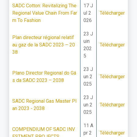
SADC Cotton: Revitalizing The
17 J
Regional Value Chain From Far
ul 2
Télécharger
m To Fashion
026
23 J
Plan directeur régional relatif
uin
au gaz de la SADC 2023 – 20
Télécharger
202
38
5
23 J
Plano Director Regional do Gá
un 2
Télécharger
s da SADC 2023 – 2038
025
23 J
SADC Regional Gas Master Pl
un 2
Télécharger
an 2023 - 2038
025
11 A
COMPENDIUM OF SADC INV
pr 2
Télécharger
ESTMENT PROJECTS