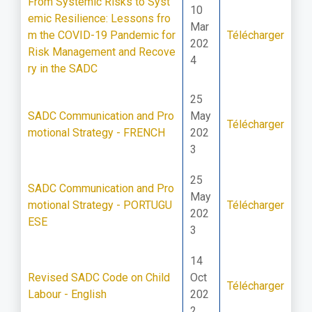
From Systemic Risks to Syst
10
emic Resilience: Lessons fro
Mar
m the COVID-19 Pandemic for
Télécharger
202
Risk Management and Recove
4
ry in the SADC
25
SADC Communication and Pro
May
Télécharger
motional Strategy - FRENCH
202
3
25
SADC Communication and Pro
May
motional Strategy - PORTUGU
Télécharger
202
ESE
3
14
Revised SADC Code on Child
Oct
Télécharger
Labour - English
202
2