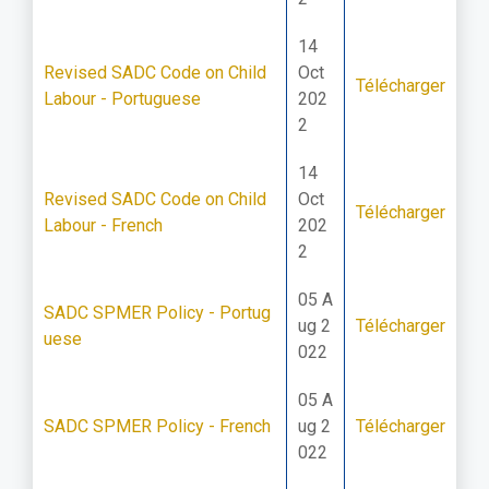
14
Revised SADC Code on Child
Oct
Télécharger
Labour - Portuguese
202
2
14
Revised SADC Code on Child
Oct
Télécharger
Labour - French
202
2
05 A
SADC SPMER Policy - Portug
ug 2
Télécharger
uese
022
05 A
SADC SPMER Policy - French
ug 2
Télécharger
022