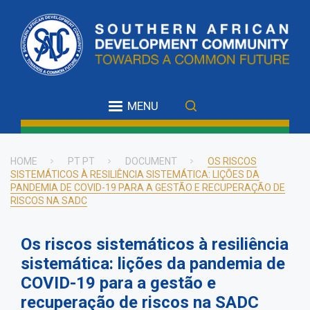
Skip
to
main
content
MENU
HOME
PT PT
DOCUMENT
OS RISCOS
SISTEMÁTICOS À RESILIÊNCIA SISTEMÁTICA: LIÇÕES DA
Breadcrumb
PANDEMIA DE COVID-19 PARA A GESTÃO E RECUPERAÇÃO DE
RISCOS NA SADC
Os riscos sistemáticos à resiliência
sistemática: lições da pandemia de
COVID-19 para a gestão e
recuperação de riscos na SADC