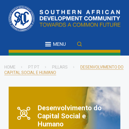
Skip
to
main
content
MENU
HOME
PT PT
PILLARS
DESENVOLVIMENTO DO
CAPITAL SOCIAL E HUMANO
Breadcrumb
Desenvolvimento do
Capital Social e
Humano