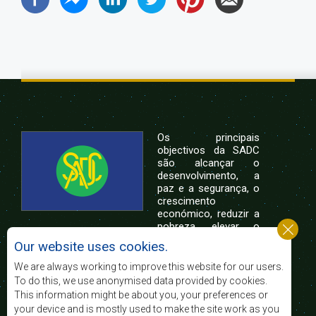
Os principais
objectivos da SADC
são alcançar o
desenvolvimento, a
paz e a segurança, o
crescimento
económico, reduzir a
pobreza, elevar o
nível e a qualidade de vida das populações da
Our website uses cookies.
África Austral, e apoiar as camadas sociais
desfavorecidas mediante a integração regional,
We are always working to improve this website for our users.
assente nos princípios democráticos e no
To do this, we use anonymised data provided by cookies.
desenvolvimento equitativo e sustentável.
This information might be about you, your preferences or
your device and is mostly used to make the site work as you