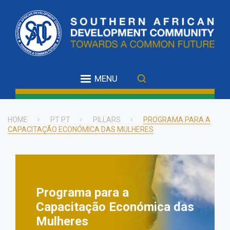
Skip
to
main
content
MENU
HOME
PT PT
PILLARS
PROGRAMA PARA A
CAPACITAÇÃO ECONÓMICA DAS MULHERES
Breadcrumb
Programa para a
Capacitação Económica das
Mulheres