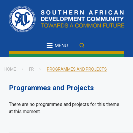
Skip
to
main
content
MENU
HOME
FR
PROGRAMMES AND PROJECTS
Breadcrumb
Programmes and Projects
There are no programmes and projects for this theme
at this moment.