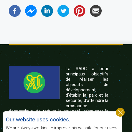
La SADC a pour
principaux objectifs
de réaliser les
objectifs de
développement,
d’établir la paix et la
sécurité, d’atteindre la
croissance
économique, de réduire la pauvreté, rehausser le
niveau et la qualité de vie du peuple de l’Afrique
Our website uses cookies.
australe et d’appuyer les défavorisés sociaux par le
biais de l’intégration régionale, de principes
We are always working to improve this website for our users.