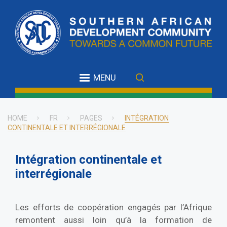
Skip
to
main
content
MENU
HOME
FR
PAGES
INTÉGRATION
CONTINENTALE ET INTERRÉGIONALE
Breadcrumb
Intégration continentale et
interrégionale
Les efforts de coopération engagés par l’Afrique
remontent aussi loin qu’à la formation de