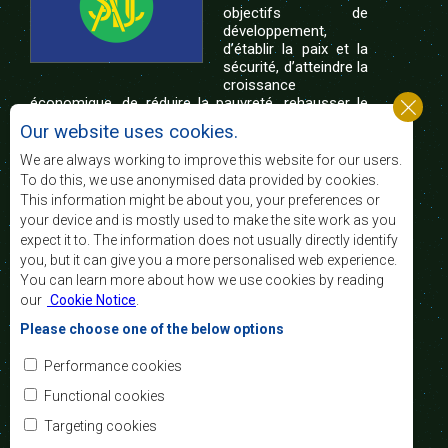
objectifs de
développement,
d’établir la paix et la
sécurité, d’atteindre la
croissance
économique, de réduire la pauvreté, rehausser le
niveau et la qualité de vie du peuple de l’Afrique
Our website uses cookies.
australe et d’appuyer les défavorisés sociaux par le
biais de l’intégration régionale, de principes
We are always working to improve this website for our users.
démocratiques consolidés et d’un développement
To do this, we use anonymised data provided by cookies.
équitable et durable.
This information might be about you, your preferences or
your device and is mostly used to make the site work as you
expect it to. The information does not usually directly identify
Nous contacter
you, but it can give you a more personalised web experience.
You can learn more about how we use cookies by reading
SADC House
our
Cookie Notice
.
Plot No. 54385
Central Business District
Please choose one of the below options
Private Bag 0095
Gaborone, Botswana
Courriel:
Performance cookies
registry@sadc.int
Tel:
+267 395 1863
Functional cookies
Fax:
+267 397 2848
/ +267 318 1070
Targeting cookies