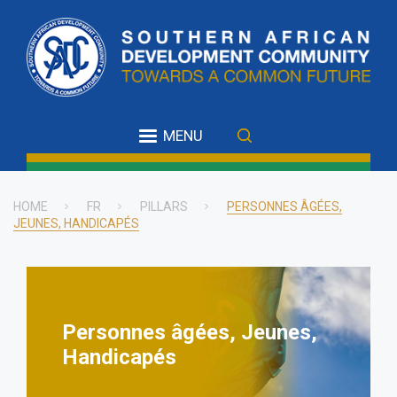
Skip
to
main
content
MENU
HOME
FR
PILLARS
PERSONNES ÂGÉES,
JEUNES, HANDICAPÉS
Breadcrumb
Personnes âgées, Jeunes,
Handicapés