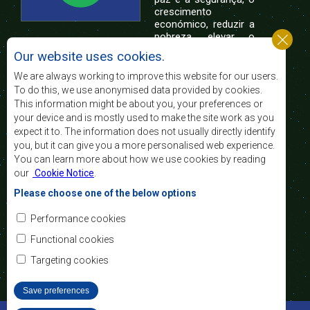
crescimento
económico, reduzir a
pobreza, elevar o
nível e a qualidade de vida das populações da
Our website uses cookies.
África Austral, e apoiar as camadas sociais
desfavorecidas mediante a integração regional,
We are always working to improve this website for our users.
assente nos princípios democráticos e no
To do this, we use anonymised data provided by cookies.
desenvolvimento equitativo e sustentável.
This information might be about you, your preferences or
your device and is mostly used to make the site work as you
expect it to. The information does not usually directly identify
Contact Us
you, but it can give you a more personalised web experience.
You can learn more about how we use cookies by reading
SADC House
our
Cookie Notice
.
Plot No. 54385
Central Business District
Please choose one of the below options
Private Bag 0095
Gaborone, Botswana
Email:
Performance cookies
registry@sadc.int
Tel:
+267 395 1863
Functional cookies
Fax:
+267 397 2848
/ +267 318 1070
Targeting cookies
Save preferences