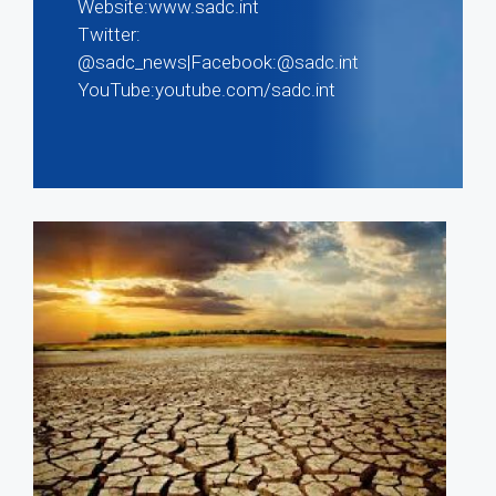
Website:www.sadc.int
Twitter:
@sadc_news|Facebook:@sadc.int
YouTube:youtube.com/sadc.int