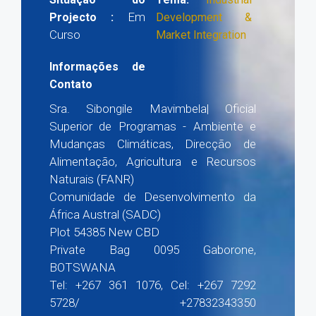
Em
Projecto :
Development &
Curso
Market Integration
Informações de
Contato
Sra. Sibongile Mavimbela| Oficial
Superior de Programas - Ambiente e
Mudanças Climáticas, Direcção de
Alimentação, Agricultura e Recursos
Naturais (FANR)
Comunidade de Desenvolvimento da
África Austral (SADC)
Plot 54385 New CBD
Private Bag 0095 Gaborone,
BOTSWANA
Tel: +267 361 1076, Cel: +267 7292
5728/ +27832343350