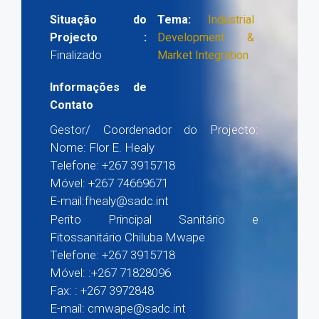
Situação do
Tema:
Industrial
Projecto :
Development &
Finalizado
Market Integration
Informações de
Contato
Gestor/ Coordenador do Projecto:
Nome: Flor E. Healy
Telefone: +267 3915718
Móvel: +267 74669671
E-mail:fhealy@sadc.int
Perito Principal Sanitário e
Fitossanitário Chiluba Mwape
Telefone: +267 3915718
Móvel: :+267 71828096
Fax: : +267 3972848
E-mail: cmwape@sadc.int