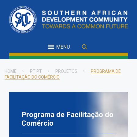
Skip
to
main
content
MENU
HOME
PT PT
PROJETOS
PROGRAMA DE
FACILITAÇÃO DO COMÉRCIO
Breadcrumb
Programa de Facilitação do
Comércio