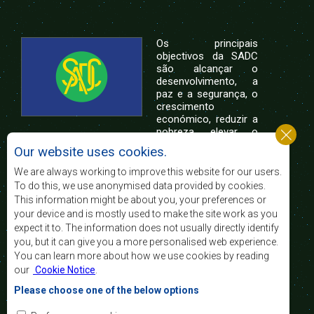
Os principais
objectivos da SADC
são alcançar o
desenvolvimento, a
paz e a segurança, o
crescimento
económico, reduzir a
pobreza, elevar o
nível e a qualidade de vida das populações da
Our website uses cookies.
África Austral, e apoiar as camadas sociais
desfavorecidas mediante a integração regional,
We are always working to improve this website for our users.
assente nos princípios democráticos e no
To do this, we use anonymised data provided by cookies.
desenvolvimento equitativo e sustentável.
This information might be about you, your preferences or
your device and is mostly used to make the site work as you
expect it to. The information does not usually directly identify
Contact Us
you, but it can give you a more personalised web experience.
You can learn more about how we use cookies by reading
SADC House
our
Cookie Notice
.
Plot No. 54385
Central Business District
Please choose one of the below options
Private Bag 0095
Gaborone, Botswana
Email: