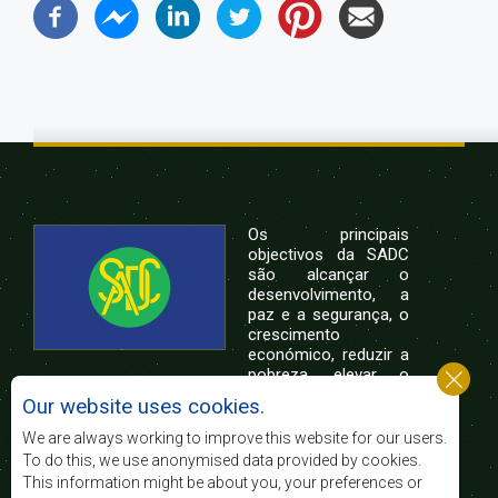
Os principais
objectivos da SADC
são alcançar o
desenvolvimento, a
paz e a segurança, o
crescimento
económico, reduzir a
pobreza, elevar o
nível e a qualidade de vida das populações da
Our website uses cookies.
África Austral, e apoiar as camadas sociais
desfavorecidas mediante a integração regional,
We are always working to improve this website for our users.
assente nos princípios democráticos e no
To do this, we use anonymised data provided by cookies.
desenvolvimento equitativo e sustentável.
This information might be about you, your preferences or