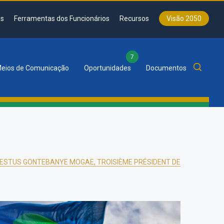
s
Ferramentas dos Funcionários
Recursos
Visão 2050
7
eios de Comunicação
Oportunidades
Documentos
FESTUS GONTEBANYE MOGAE, TROISIÈME PRÉSIDENT DE