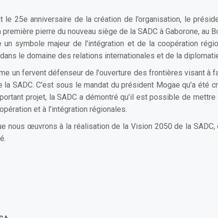
e 25e anniversaire de la création de l’organisation, le prés
 première pierre du nouveau siège de la SADC à Gaborone, au Bot
e un symbole majeur de l'intégration et de la coopération rég
 dans le domaine des relations internationales et de la diplomati
un fervent défenseur de l'ouverture des frontières visant à facil
 la SADC. C'est sous le mandat du président Mogae qu'a été créé
important projet, la SADC a démontré qu’il est possible de met
pération et à l’intégration régionales.
ue nous œuvrons à la réalisation de la Vision 2050 de la SADC, d
té.