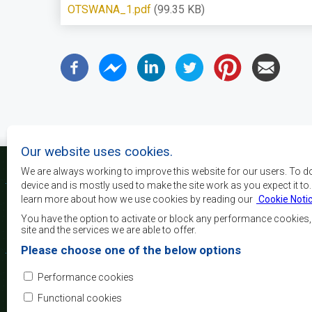
OTSWANA_1.pdf
(99.35 KB)
Our website uses cookies.
We are always working to improve this website for our users. To d
device and is mostly used to make the site work as you expect it to
learn more about how we use cookies by reading our
Cookie Noti
Os principais objectivos
desenvolvimento, a p
You have the option to activate or block any performance cookies
crescimento económico
site and the services we are able to offer.
elevar o nível e a q
Please choose one of the below options
populações da África 
camadas sociais desfa
Performance cookies
integração regional, a
democráticos e no desenvolvimento equitativo e suste
Functional cookies