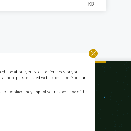
KB
ight be about you, your preferences or your
 you a more personalised web experience. You can
es of cookies may impact your experience of the
Email:
registry@sadc.int
Tel:
+267 395 1863
Fax:
+267 397 2848 / +267 318 1070