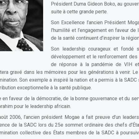
Président Duma Gideon Boko, au gouver
suite à cette grande perte.
Son Excellence l’ancien Président Mog
l’humilité et l’engagement en faveur de 
de la santé continuent d’inspirer la régi
Son leadership courageux et fondé su
développement et le renforcement des s
de réponse à la pandémie de VIH et
tera gravé dans les mémoires pour les générations à venir. L
ination. Son exemple a inspiré la nation et a permis à la SADC
ibution exceptionnelle à la santé publique.
n faveur de la démocratie, de la bonne gouvernance et du servi
brahim pour le leadership africain.
oût 2006, l’ancien président Mogae a fait preuve d’un leaders
présidence de la SADC lors du 25e sommet ordinaire des chefs d’
termination collective des États membres de la SADC à poursui