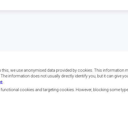
o this, we use anonymised data provided by cookies. This information m
. The information does not usually directly identify you, but it can give
ce
.
 da SADC são alcançar o
Contact Us
az e a segurança, o
, functional cookies and targeting cookies. However, blocking some typ
, reduzir a pobreza,
SADC House
ualidade de vida das
Plot No. 54385
Austral, e apoiar as
Central Business District
vorecidas mediante a
Private Bag 0095
Gaborone, Botswana
ssente nos princípios
ntável.