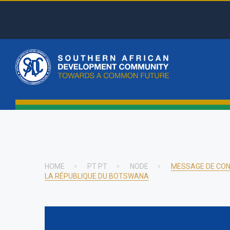
Skip
to
main
Top
content
Menu
Main
naviga
HOME
PT PT
NODE
MESSAGE DE CON
LA RÉPUBLIQUE DU BOTSWANA
Breadcrumb