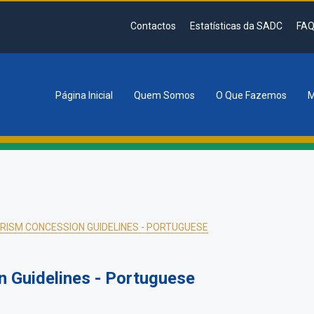
Contactos
Estatísticas da SADC
FAQ
Página Inicial
Quem Somos
O Que Fazemos
M
tion
RISM CONCESSION GUIDELINES - PORTUGUESE
 Guidelines - Portuguese