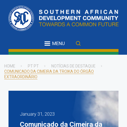
Skip
to
main
content
MENU
HOME
PT PT
NOTÍCIAS DE DESTAQUE
COMUNICADO DA CIMEIRA DA TROIKA DO ÓRGÃO
Breadcrumb
EXTRAORDINÁRIO
January 31, 2023
Comunicado da Cimeira da