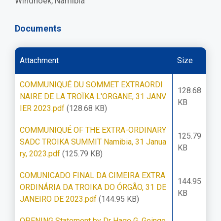
Windhoek, Namíbia
Documents
Attachment
Size
COMMUNIQUÉ DU SOMMET EXTRAORDI
128.68
NAIRE DE LA TROÏKA L'ORGANE, 31 JANV
KB
IER 2023.pdf
(128.68 KB)
COMMUNIQUÉ OF THE EXTRA-ORDINARY
125.79
SADC TROIKA SUMMIT Namibia, 31 Janua
KB
ry, 2023.pdf
(125.79 KB)
COMUNICADO FINAL DA CIMEIRA EXTRA
144.95
ORDINÁRIA DA TROIKA DO ÓRGÃO, 31 DE
KB
JANEIRO DE 2023.pdf
(144.95 KB)
OPENING Statement by Dr Hage G. Geingo