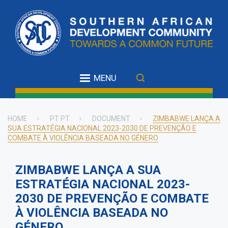
Skip
to
main
content
MENU
HOME
PT PT
DOCUMENT
ZIMBABWE LANÇA A
SUA ESTRATÉGIA NACIONAL 2023-2030 DE PREVENÇÃO E
Breadcrumb
COMBATE À VIOLÊNCIA BASEADA NO GÉNERO
ZIMBABWE LANÇA A SUA
ESTRATÉGIA NACIONAL 2023-
2030 DE PREVENÇÃO E COMBATE
À VIOLÊNCIA BASEADA NO
GÉNERO