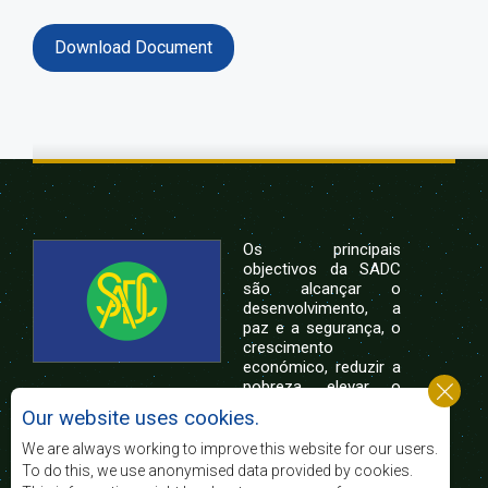
Download Document
Os principais
objectivos da SADC
são alcançar o
desenvolvimento, a
paz e a segurança, o
crescimento
económico, reduzir a
pobreza, elevar o
nível e a qualidade de vida das populações da
Our website uses cookies.
África Austral, e apoiar as camadas sociais
desfavorecidas mediante a integração regional,
We are always working to improve this website for our users.
assente nos princípios democráticos e no
To do this, we use anonymised data provided by cookies.
desenvolvimento equitativo e sustentável.