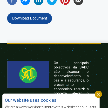
Download Document
Os principais
objectivos da SADC
são alcançar o
desenvolvimento, a
paz e a segurança, o
crescimento
económico, reduzir a
pobreza, elevar o
nível e a qualidade de vida das populações da
Our website uses cookies.
África Austral, e apoiar as camadas sociais
desfavorecidas mediante a integração regional,
We are always working to improve this website for our users.