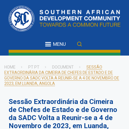
Skip
to
main
content
MENU
HOME
PT PT
DOCUMENT
SESSÃO
EXTRAORDINÁRIA DA CIMEIRA DE CHEFES DE ESTADO E DE
Breadcrumb
GOVERNO DA SADC VOLTA A REUNIR-SE A 4 DE NOVEMBRO DE
2023, EM LUANDA, ANGOLA
Sessão Extraordinária da Cimeira
de Chefes de Estado e de Governo
da SADC Volta a Reunir-se a 4 de
Novembro de 2023, em Luanda,