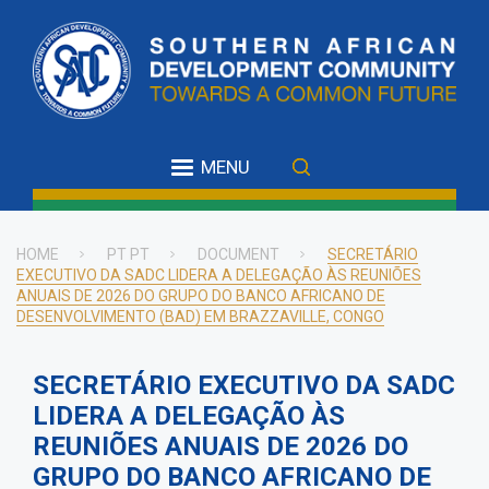
Skip
to
main
content
MENU
HOME
PT PT
DOCUMENT
SECRETÁRIO
EXECUTIVO DA SADC LIDERA A DELEGAÇÃO ÀS REUNIÕES
Breadcrumb
ANUAIS DE 2026 DO GRUPO DO BANCO AFRICANO DE
DESENVOLVIMENTO (BAD) EM BRAZZAVILLE, CONGO
SECRETÁRIO EXECUTIVO DA SADC
LIDERA A DELEGAÇÃO ÀS
REUNIÕES ANUAIS DE 2026 DO
GRUPO DO BANCO AFRICANO DE