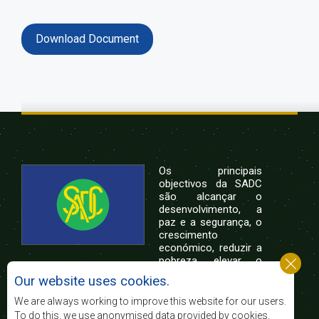
Download Document
Os principais
objectivos da SADC
são alcançar o
desenvolvimento, a
paz e a segurança, o
crescimento
económico, reduzir a
pobreza, elevar o
nível e a qualidade de vida das populações da
Our website uses cookies.
África Austral, e apoiar as camadas sociais
desfavorecidas mediante a integração regional,
We are always working to improve this website for our users.
assente nos princípios democráticos e no
To do this, we use anonymised data provided by cookies.