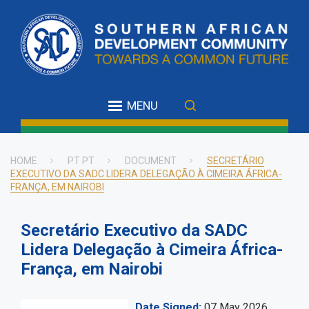
Skip
to
main
content
MENU
HOME
PT PT
DOCUMENT
SECRETÁRIO
EXECUTIVO DA SADC LIDERA DELEGAÇÃO À CIMEIRA ÁFRICA-
Breadcrumb
FRANÇA, EM NAIROBI
Secretário Executivo da SADC
Lidera Delegação à Cimeira África-
França, em Nairobi
Date Signed
07 May 2026