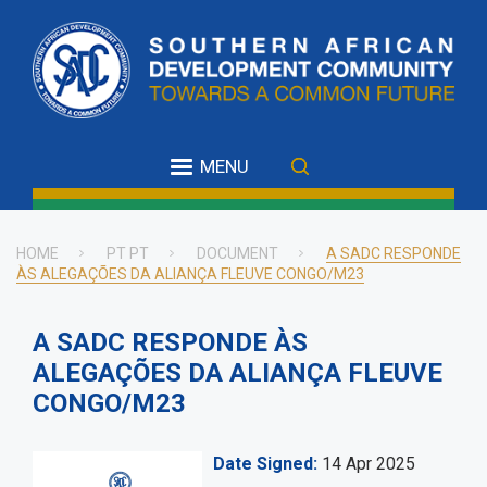
Skip
to
main
content
MENU
HOME
PT PT
DOCUMENT
A SADC RESPONDE
ÀS ALEGAÇÕES DA ALIANÇA FLEUVE CONGO/M23
Breadcrumb
A SADC RESPONDE ÀS
ALEGAÇÕES DA ALIANÇA FLEUVE
CONGO/M23
Date Signed
14 Apr 2025