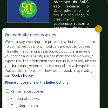
objectivos da SADC
são alcançar o
desenvolvimento, a
paz e a segurança, o
crescimento
económico, reduzir a
pobreza, elevar o
nível e a qualidade de vida das populações da
Our website uses cookies.
África Austral, e apoiar as camadas sociais
desfavorecidas mediante a integração regional,
We are always working to improve this website for our users.
assente nos princípios democráticos e no
To do this, we use anonymised data provided by cookies.
desenvolvimento equitativo e sustentável.
This information might be about you, your preferences or
your device and is mostly used to make the site work as you
expect it to. The information does not usually directly identify
Contact Us
you, but it can give you a more personalised web experience.
You can learn more about how we use cookies by reading
SADC House
our
Cookie Notice
.
Plot No. 54385
Central Business District
Please choose one of the below options
Private Bag 0095
Gaborone, Botswana
Email:
Performance cookies
registry@sadc.int
Tel:
+267 395 1863
Functional cookies
Fax:
+267 397 2848
/ +267 318 1070
Targeting cookies