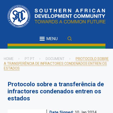
Skip
to
main
content
MENU
HOME
PT PT
DOCUMENT
PROTOCOLO SOBRE
A TRANSFERÊNCIA DE INFRACTORES CONDENADOS ENTREN OS
Breadcrumb
ESTADOS
Protocolo sobre a transferência de
infractores condenados entren os
estados
Date Signed
10 Jan 2024