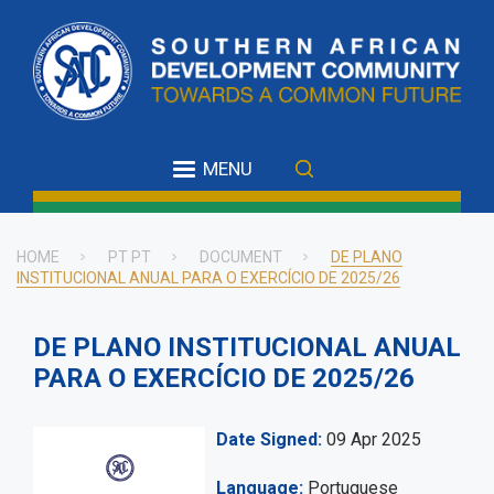
Skip
to
main
content
MENU
HOME
PT PT
DOCUMENT
DE PLANO
INSTITUCIONAL ANUAL PARA O EXERCÍCIO DE 2025/26
Breadcrumb
DE PLANO INSTITUCIONAL ANUAL
PARA O EXERCÍCIO DE 2025/26
Date Signed
09 Apr 2025
Language
Portuguese