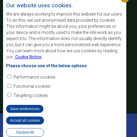
nível e a qualidade de vida das populações da
Our website uses cookies.
África Austral, e apoiar as camadas sociais
desfavorecidas mediante a integração regional,
We are always working to improve this website for our users.
assente nos princípios democráticos e no
To do this, we use anonymised data provided by cookies.
desenvolvimento equitativo e sustentável.
This information might be about you, your preferences or
your device and is mostly used to make the site work as you
expect it to. The information does not usually directly identify
Contact Us
you, but it can give you a more personalised web experience.
You can learn more about how we use cookies by reading
SADC House
our
Cookie Notice
.
Plot No. 54385
Central Business District
Please choose one of the below options
Private Bag 0095
Gaborone, Botswana
Email:
Performance cookies
registry@sadc.int
Tel:
+267 395 1863
Functional cookies
Fax:
+267 397 2848
/ +267 318 1070
Targeting cookies
Save preferences
©2022 SADC. All Rights Reserved.
Accept all cookies
Withdraw consent
Ferramentas dos Funcionários
Privacy Policy
Decline All
Website Design and Development - MindQ
Footer