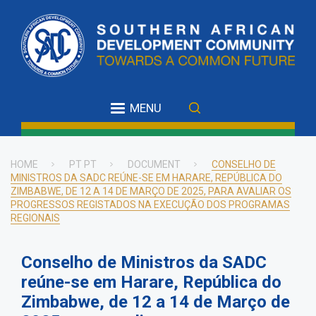
Skip
to
main
content
MENU
HOME
PT PT
DOCUMENT
CONSELHO DE
MINISTROS DA SADC REÚNE-SE EM HARARE, REPÚBLICA DO
Breadcrumb
ZIMBABWE, DE 12 A 14 DE MARÇO DE 2025, PARA AVALIAR OS
PROGRESSOS REGISTADOS NA EXECUÇÃO DOS PROGRAMAS
REGIONAIS
Conselho de Ministros da SADC
reúne-se em Harare, República do
Zimbabwe, de 12 a 14 de Março de