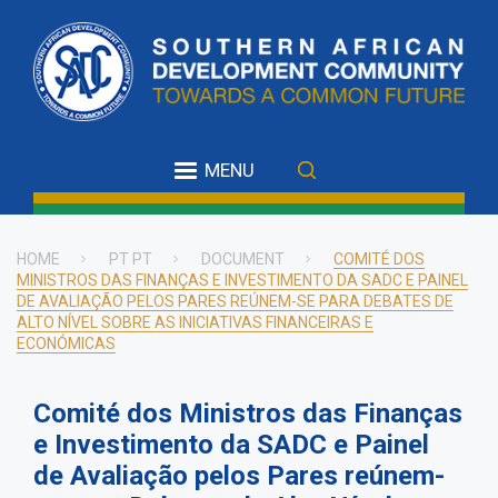
Skip
to
main
content
MENU
HOME
PT PT
DOCUMENT
COMITÉ DOS
MINISTROS DAS FINANÇAS E INVESTIMENTO DA SADC E PAINEL
Breadcrumb
DE AVALIAÇÃO PELOS PARES REÚNEM-SE PARA DEBATES DE
ALTO NÍVEL SOBRE AS INICIATIVAS FINANCEIRAS E
ECONÓMICAS
Comité dos Ministros das Finanças
e Investimento da SADC e Painel
de Avaliação pelos Pares reúnem-