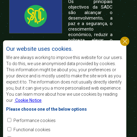
Os principais
objectivos da SADC
são alcançar o
desenvolvimento, a
paz e a segurança, o
crescimento
económico, reduzir a
pobreza, elevar o
nível e a qualidade de vida das populações da
Our website uses cookies.
África Austral, e apoiar as camadas sociais
desfavorecidas mediante a integração regional,
We are always working to improve this website for our users.
assente nos princípios democráticos e no
To do this, we use anonymised data provided by cookies.
desenvolvimento equitativo e sustentável.
This information might be about you, your preferences or
your device and is mostly used to make the site work as you
expect it to. The information does not usually directly identify
Contact Us
you, but it can give you a more personalised web experience.
You can learn more about how we use cookies by reading
SADC House
our
Cookie Notice
.
Plot No. 54385
Central Business District
Please choose one of the below options
Private Bag 0095
Gaborone, Botswana
Email:
Performance cookies
registry@sadc.int
Tel:
+267 395 1863
Functional cookies
Fax:
+267 397 2848
/ +267 318 1070