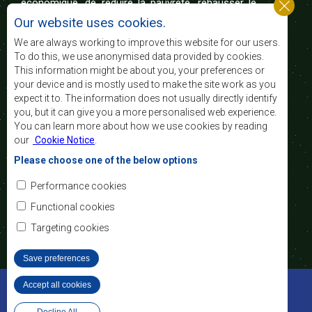
économique, de réduire la pauvreté, rehausser le
niveau et la qualité de vie du peuple de l’Afrique
Our website uses cookies.
australe et d’appuyer les défavorisés sociaux par le
biais de l’intégration régionale, de principes
We are always working to improve this website for our users.
démocratiques consolidés et d’un développement
To do this, we use anonymised data provided by cookies.
équitable et durable.
This information might be about you, your preferences or
your device and is mostly used to make the site work as you
expect it to. The information does not usually directly identify
Nous contacter
you, but it can give you a more personalised web experience.
You can learn more about how we use cookies by reading
SADC House
our
Cookie Notice
.
Plot No. 54385
Central Business District
Please choose one of the below options
Private Bag 0095
Gaborone, Botswana
Courriel:
Performance cookies
registry@sadc.int
Tel:
+267 395 1863
Functional cookies
Fax:
+267 397 2848
/ +267 318 1070
Targeting cookies
Save preferences
©2022 SADC. Tous droits réservés.
Accept all cookies
Withdraw consent
Outils pour le Personnel
Privacy Policy