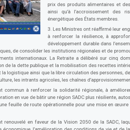
prix des produits alimentaires et des
ainsi qu’à l’accroissement des ri
énergétique des États membres.
3. Les Ministres ont réaffirmé leur en
à renforcer la résilience, à approfo
développement durable dans l’ensemb
iques, de consolider les institutions régionales et de prom
ents internationaux. La Retraite a délibéré sur cinq do
on de la dette publique et la mobilisation des recettes intérie
la logistique ainsi que la libre circulation des personnes, des
ulture, les intrants agricoles, les chaînes d’approvisionnemen
t commun à renforcer la solidarité régionale, à améliorer
ration en vue de bâtir une région SADC plus résiliente, auto
 une feuille de route opérationnelle pour une mise en œuvre 
nt renouvelé en faveur de la Vision 2050 de la SADC, laq
conomique, l’amélioration des conditions de vie et de la qual