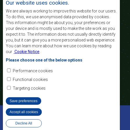
Our website uses cookies.
australe et d’appuyer les défavorisés sociaux par le
biais de l’intégration régionale, de principes
We are always working to improve this website for our users.
démocratiques consolidés et d’un développement
To do this, we use anonymised data provided by cookies.
équitable et durable.
This information might be about you, your preferences or
your device and is mostly used to make the site work as you
expect it to. The information does not usually directly identify
Nous contacter
you, but it can give you a more personalised web experience.
You can learn more about how we use cookies by reading
SADC House
our
Cookie Notice
.
Plot No. 54385
Central Business District
Please choose one of the below options
Private Bag 0095
Gaborone, Botswana
Courriel:
Performance cookies
registry@sadc.int
Tel:
+267 395 1863
Functional cookies
Fax:
+267 397 2848
/ +267 318 1070
Targeting cookies
Save preferences
©2022 SADC. Tous droits réservés.
Accept all cookies
Withdraw consent
Outils pour le Personnel
Privacy Policy
Conception et développement de site Web - MindQ
Decline All
Footer