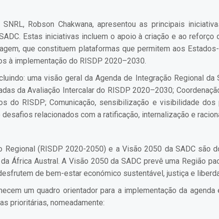
SNRL, Robson Chakwana, apresentou as principais iniciativa
C. Estas iniciativas incluem o apoio à criação e ao reforço
gem, que constituem plataformas que permitem aos Estados-Me
ntos à implementação do RISDP 2020–2030.
luindo: uma visão geral da Agenda de Integração Regional da
iradas da Avaliação Intercalar do RISDP 2020–2030; Coordena
os do RISDP; Comunicação, sensibilização e visibilidade dos
 desafios relacionados com a ratificação, internalização e racion
to Regional (RISDP 2020-2050) e a Visão 2050 da SADC são do
da África Austral. A Visão 2050 da SADC prevê uma Região pacíf
desfrutem de bem-estar económico sustentável, justiça e liberd
ecem um quadro orientador para a implementação da agenda 
as prioritárias, nomeadamente: