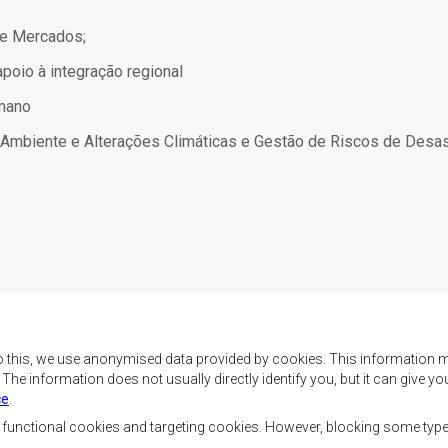
 de Mercados;
apoio à integração regional
umano
e, Ambiente e Alterações Climáticas e Gestão de Riscos de Desas
o this, we use anonymised data provided by cookies. This information m
. The information does not usually directly identify you, but it can give
ce
.
x objectifs de réaliser
Nous contacter
ment, d’établir la paix et
, functional cookies and targeting cookies. However, blocking some typ
la croissance économique,