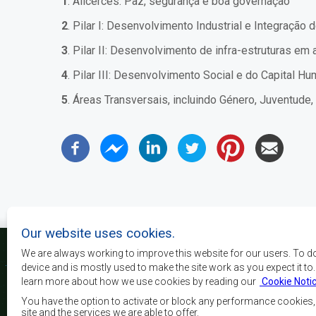
1
. Alicerces: Paz, segurança e boa governação
2
. Pilar I: Desenvolvimento Industrial e Integração
3
. Pilar II: Desenvolvimento de infra-estruturas em 
4
. Pilar III: Desenvolvimento Social e do Capital H
5
. Áreas Transversais, incluindo Género, Juventud
Our website uses cookies.
We are always working to improve this website for our users. To d
device and is mostly used to make the site work as you expect it to
learn more about how we use cookies by reading our
Cookie Noti
La SADC a pour principau
les objectifs de développe
You have the option to activate or block any performance cookies
la sécurité, d’atteindre 
site and the services we are able to offer.