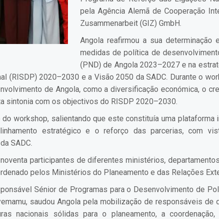
pela Agência Alemã de Cooperação Inter
Zusammenarbeit (GIZ) GmbH.
Angola reafirmou a sua determinação e
medidas de política de desenvolviment
(PND) de Angola 2023–2027 e na estrat
nal (RISDP) 2020–2030 e a Visão 2050 da SADC. Durante o work
nvolvimento de Angola, como a diversificação económica, o cr
ita sintonia com os objectivos do RISDP 2020–2030.
 do workshop, salientando que este constituía uma plataforma im
inhamento estratégico e o reforço das parcerias, com vi
 da SADC.
noventa participantes de diferentes ministérios, departament
rdenado pelos Ministérios do Planeamento e das Relações Exte
onsável Sénior de Programas para o Desenvolvimento de Polít
yemamu, saudou Angola pela mobilização de responsáveis de d
turas nacionais sólidas para o planeamento, a coordenação