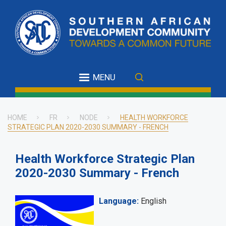
Skip
to
main
content
MENU
HOME
FR
NODE
HEALTH WORKFORCE
STRATEGIC PLAN 2020-2030 SUMMARY - FRENCH
Breadcrumb
Health Workforce Strategic Plan
2020-2030 Summary - French
Language
English