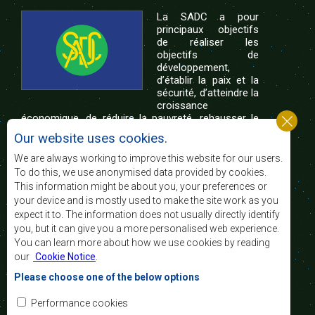
La SADC a pour
principaux objectifs
de réaliser les
objectifs de
développement,
d’établir la paix et la
sécurité, d’atteindre la
croissance
économique, de réduire la pauvreté, rehausser le
niveau et la qualité de vie du peuple de l’Afrique
Our website uses cookies.
australe et d’appuyer les défavorisés sociaux par le
biais de l’intégration régionale, de principes
We are always working to improve this website for our users.
démocratiques consolidés et d’un développement
To do this, we use anonymised data provided by cookies.
équitable et durable.
This information might be about you, your preferences or
your device and is mostly used to make the site work as you
expect it to. The information does not usually directly identify
Nous contacter
you, but it can give you a more personalised web experience.
You can learn more about how we use cookies by reading
SADC House
our
Cookie Notice
.
Plot No. 54385
Central Business District
Please choose one of the below options
Private Bag 0095
Gaborone, Botswana
Courriel:
Performance cookies
registry@sadc.int