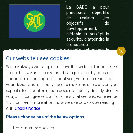
La SADC a pour
principaux objectifs
de réaliser les
objectifs de
développement,
d’établir la paix et la
sécurité, d’atteindre la
croissance
économique, de réduire la pauvreté, rehausser le
niveau et la qualité de vie du peuple de l’Afrique
Our website uses cookies.
australe et d’appuyer les défavorisés sociaux par le
biais de l’intégration régionale, de principes
We are always working to improve this website for our users.
démocratiques consolidés et d’un développement
To do this, we use anonymised data provided by cookies.
équitable et durable.
This information might be about you, your preferences or
your device and is mostly used to make the site work as you
expect it to. The information does not usually directly identify
Nous contacter
you, but it can give you a more personalised web experience.
You can learn more about how we use cookies by reading
SADC House
our
Cookie Notice
.
Plot No. 54385
Central Business District
Please choose one of the below options
Private Bag 0095
Gaborone, Botswana
Courriel:
Performance cookies
registry@sadc.int