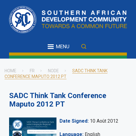
Skip
to
main
content
MENU
HOME
FR
NODE
SADC THINK TANK
CONFERENCE MAPUTO 2012 PT
Breadcrumb
SADC Think Tank Conference
Maputo 2012 PT
Date Signed
10 Août 2012
Language
English