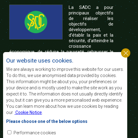
La SADC a pour
principaux objectifs
de réaliser les
objectifs de
développement,
d’établir la paix et la
sécurité, d’atteindre la
croissance
économique, de réduire la pauvreté, rehausser le
niveau et la qualité de vie du peuple de l’Afrique
Our website uses cookies.
australe et d’appuyer les défavorisés sociaux par le
biais de l’intégration régionale, de principes
We are always working to improve this website for our users.
démocratiques consolidés et d’un développement
To do this, we use anonymised data provided by cookies.
équitable et durable.
This information might be about you, your preferences or
your device and is mostly used to make the site work as you
expect it to. The information does not usually directly identify
Nous contacter
you, but it can give you a more personalised web experience.
You can learn more about how we use cookies by reading
SADC House
our
Cookie Notice
.
Plot No. 54385
Central Business District
Please choose one of the below options
Private Bag 0095
Gaborone, Botswana
Courriel:
Performance cookies
registry@sadc.int