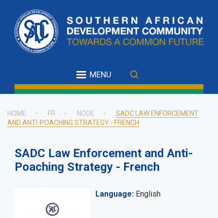
Skip
to
main
content
MENU
HOME
FR
NODE
SADC LAW ENFORCEMENT
AND ANTI-POACHING STRATEGY - FRENCH
Breadcrumb
SADC Law Enforcement and Anti-
Poaching Strategy - French
Language
English