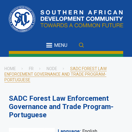
Skip
to
main
content
MENU
HOME
FR
NODE
SADC FOREST LAW
ENFORCEMENT GOVERNANCE AND TRADE PROGRAM-
Breadcrumb
PORTUGUESE
SADC Forest Law Enforcement
Governance and Trade Program-
Portuguese
Language
English