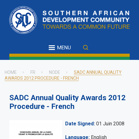
Skip
to
main
content
MENU
HOME
FR
NODE
SADC ANNUAL QUALITY
AWARDS 2012 PROCEDURE - FRENCH
Breadcrumb
SADC Annual Quality Awards 2012
Procedure - French
Date Signed
01 Juin 2008
Language
English