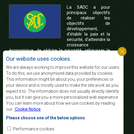
La SADC a pour
principaux objectifs
de réaliser les
objectifs de
développement,
d’établir la paix et la
sécurité, d’atteindre la
croissance
économique, de réduire la pauvreté, rehausser le
niveau et la qualité de vie du peuple de l’Afrique
Our website uses cookies.
australe et d’appuyer les défavorisés sociaux par le
biais de l’intégration régionale, de principes
We are always working to improve this website for our users.
démocratiques consolidés et d’un développement
To do this, we use anonymised data provided by cookies.
équitable et durable.
This information might be about you, your preferences or
your device and is mostly used to make the site work as you
expect it to. The information does not usually directly identify
Nous contacter
you, but it can give you a more personalised web experience.
You can learn more about how we use cookies by reading
SADC House
our
Cookie Notice
.
Plot No. 54385
Central Business District
Please choose one of the below options
Private Bag 0095
Gaborone, Botswana
Courriel:
Performance cookies
registry@sadc.int