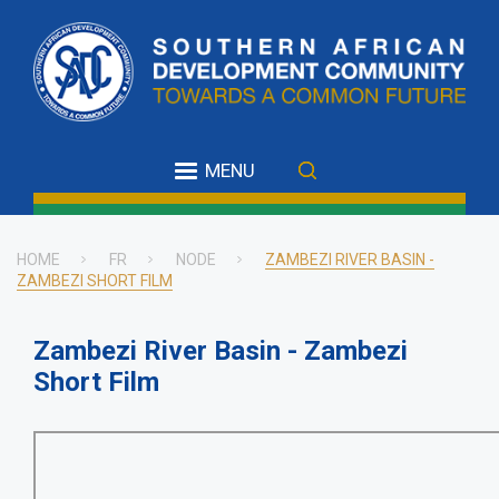
Skip
to
main
content
MENU
HOME
FR
NODE
ZAMBEZI RIVER BASIN -
ZAMBEZI SHORT FILM
Breadcrumb
Zambezi River Basin - Zambezi
Short Film