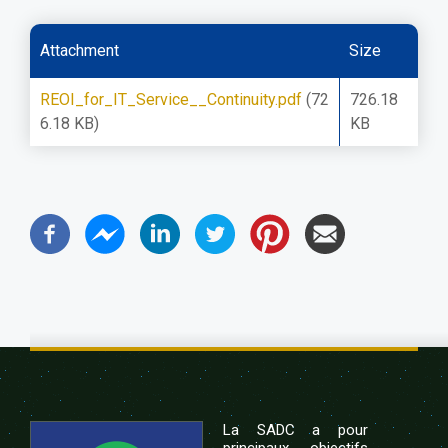
Attachment
Size
REOI_for_IT_Service__Continuity.pdf
(72
726.18
6.18 KB)
KB
La SADC a pour