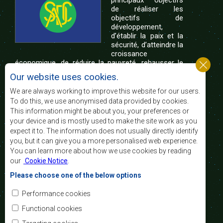
principaux objectifs
de réaliser les
objectifs de
développement,
d’établir la paix et la
sécurité, d’atteindre la
croissance
économique, de réduire la pauvreté, rehausser le
niveau et la qualité de vie du peuple de l’Afrique
Our website uses cookies.
australe et d’appuyer les défavorisés sociaux par le
biais de l’intégration régionale, de principes
We are always working to improve this website for our users.
démocratiques consolidés et d’un développement
To do this, we use anonymised data provided by cookies.
équitable et durable.
This information might be about you, your preferences or
your device and is mostly used to make the site work as you
expect it to. The information does not usually directly identify
Nous contacter
you, but it can give you a more personalised web experience.
You can learn more about how we use cookies by reading
SADC House
our
Cookie Notice
.
Plot No. 54385
Central Business District
Please choose one of the below options
Private Bag 0095
Gaborone, Botswana
Courriel:
Performance cookies
registry@sadc.int
Tel:
+267 395 1863
Functional cookies
Fax:
+267 397 2848
/ +267 318 1070