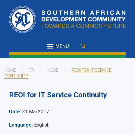
Skip
to
main
content
MENU
HOME
FR
NODE
REOI FOR IT SERVICE
CONTINUITY
Breadcrumb
REOI for IT Service Continuity
Date
31 Mai 2017
Language
English